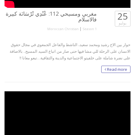
25
مغربي ومسيحي 112: عْنْدِي تْرْسَانَة كبيرة
فالاسلام
يوليو
|
Moroccan Christian
Season 1
حوار بين الاخ رشيد ومحمد سعيد، الناشط والفاعل الجمعوي في مجال حقوق
الانسان على الرحلة للي مشا فيها حتى صار من اتباع السيد المسيح.. بالاضافة
على نضرة شاملة على خلفيتو الاجتماعية والدينة والثقافية…تبعو معانا !!
Read more