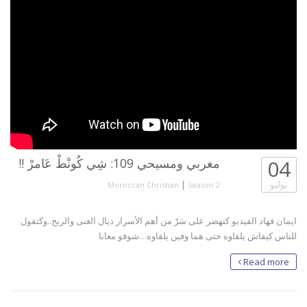
04
مغربي ومسيحي 109: شِي كُونْطْ عَامرْ !!
يوليو
|
Moroccan Christian
Season 2
ايمان فهاد الفيديو كتهضر على سَرْ من أهم الأسرار ديال الغنى والربح..وكتقول
للناس كيفاش يلقاوه حتى هما وفين يلقاوه…شوفو معانا
Read more