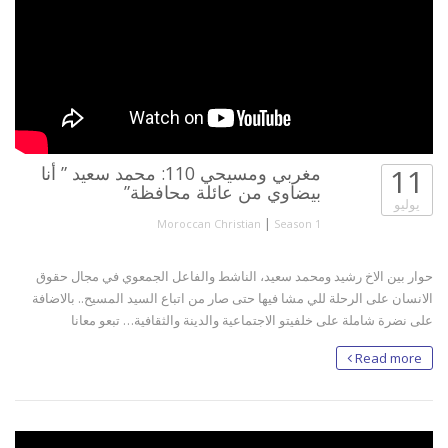
11
مغربي ومسيحي 110: محمد سعيد ” أنا
بيضاوي من عائلة محافظة”
يوليو
|
Moroccan Christian
Season 1
حوار بين الاخ رشيد ومحمد سعيد، الناشط والفاعل الجمعوي في مجال حقوق
الانسان على الرحلة للي مشا فيها حتى صار من اتباع السيد المسيح.. بالاضافة
على نضرة شاملة على خلفيتو الاجتماعية والدينة والثقافية… تبعو معانا
Read more