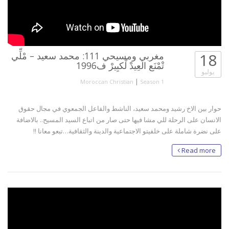
18
مغربي ومسيحي 111: محمد سعيد – مْلِّي
تْمْنَع العِيدْ لْكبِيرْ ف1996
يوليو
|
Moroccan Christian
Season 1
حوار بين الاخ رشيد ومحمد سعيد، الناشط والفاعل الجمعوي في مجال حقوق
الانسان على الرحلة للي مشا فيها حتى صار من اتباع السيد المسيح.. بالاضافة
على نضرة شاملة على خلفيتو الاجتماعية والدينة والثقافية…تبعو معانا !!
Read more