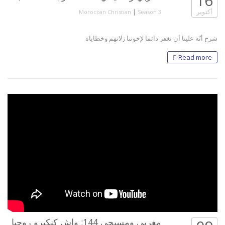
16
أكتوبر
|
Moroccan Christian
Season 3
شرح أنّه علينا أن نغفر دائما لإخوتنا زلاتهم وخطاياه
Read more
مغربي ومسيحي 144: واش كنكبرو روحيا