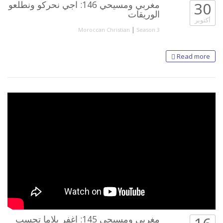
30
مغربي ومسيحي 146: اجي نحركو ونطلعو
الوريقات
أكتوبر
|
Moroccan Christian
Season 3
Read more
مغربي ومسيحي 145: اغفر بلاما تحسب