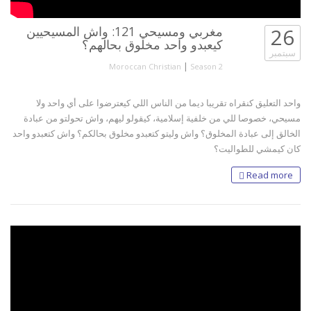
26
مغربي ومسيحي 121: واش المسيحيين
كيعبدو واحد مخلوق بحالهم؟
سبتمبر
|
Moroccan Christian
Season 2
واحد التعليق كنقراه تقريبا ديما من الناس اللي كيعترضوا على أي واحد ولا
مسيحي، خصوصا للي من خلفية إسلامية، كيقولو ليهم، واش تحولتو من عبادة
الخالق إلى عبادة المخلوق؟ واش وليتو كتعبدو مخلوق بحالكم؟ واش كتعبدو واحد
كان كيمشي للطواليت؟
Read more