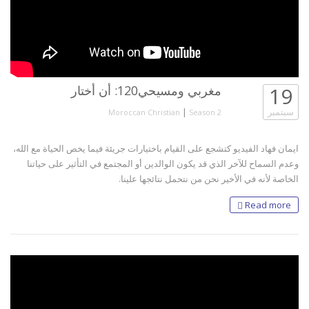
19
مغربي ومسيحي120: أن أختار
سبتمبر
|
Moroccan Christian
Season 2
ايمان فهاد الفيديو كتشجع على القيام باختيارات جريئة فيما يخص الحياة مع الله،
وعدم السماح للآخر الذي قد يكون الوالدين أو المجتمع في التأثير على حياتنا
الخاصة ﻷنه في الأخير نحن من نتحمل نتائجها علينا.
Read more