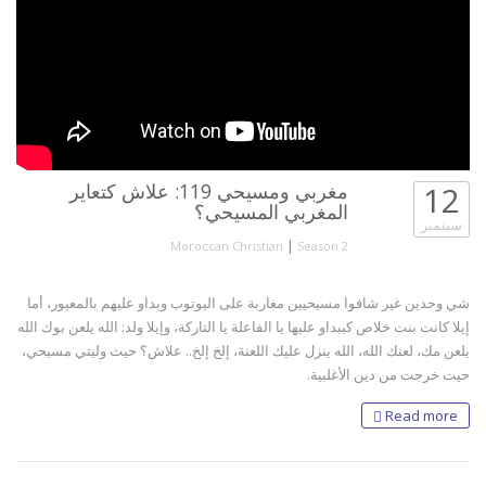
12
مغربي ومسيحي 119: علاش كتعاير
المغربي المسيحي؟
سبتمبر
|
Moroccan Christian
Season 2
شي وحدين غير شافوا مسيحيين مغاربة على اليوتوب وبداو عليهم بالمعيور، أما
إيلا كانت بنت خلاص كيبداو عليها يا الفاعلة يا التاركة، وإيلا ولد: الله يلعن بوك الله
يلعن مك، لعنك الله، الله ينزل عليك اللعنة، إلخ إلخ.. علاش؟ حيث وليتي مسيحي،
حيت خرجت من دين الأغلبية.
Read more