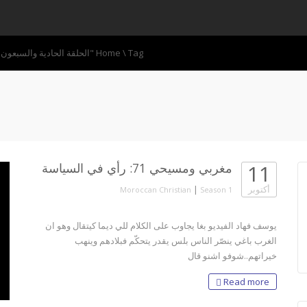
Tag "الحلقة الحادية والسبعون"
\
Home
11
مغربي ومسيحي 71: رأي في السياسة
أكتوبر
|
Moroccan Christian
Season 1
يوسف فهاد الفيديو بغا يجاوب على الكلام للي ديما كيتقال وهو ان
الغرب باغي ينصّر الناس بلس يقدر يتحكّم فبلادهم وينهب
خيراتهم..شوفو اشنو قال
Read more