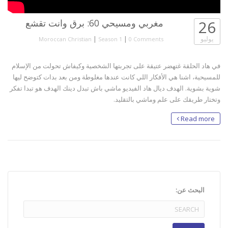
26
مغربي ومسيحي 60: برق وانت تقشع
يوليو
|
|
Moroccan Christian
Season 1
0 Comments
في هاد الحلقة غتهضر عتيقة على تجربتها الشخصية وكيفاش تحولت من الإسلام
للمسيحية، اشنا هي الأفكار اللي كانت عندها مغلوطة ومن بعد بدات كتوضح ليها
شوية بشوية. الهدف ديال هاد الفيديو ماشي باش تبدل دينك الهدف هو تبدا تفكر
وتختار طريقك على علم وماشي بالتقليد.
Read more
البحث عن: