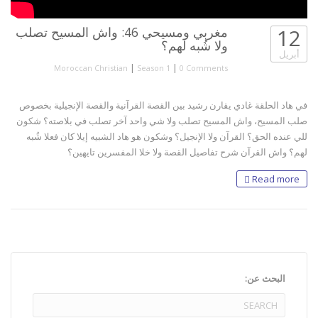
12
مغربي ومسيحي 46: واش المسيح تصلب
ولا شُبه لهم؟
أبريل
|
|
Moroccan Christian
Season 1
0 Comments
في هاد الحلقة غادي يقارن رشيد بين القصة القرآنية والقصة الإنجيلية بخصوص
صلب المسيح، واش المسيح تصلب ولا شي واحد آخر تصلب في بلاصته؟ شكون
للي عنده الحق؟ القرآن ولا الإنجيل؟ وشكون هو هاد الشبيه إيلا كان فعلا شُبه
لهم؟ واش القرآن شرح تفاصيل القصة ولا خلا المفسرين تايهين؟
Read more
البحث عن: